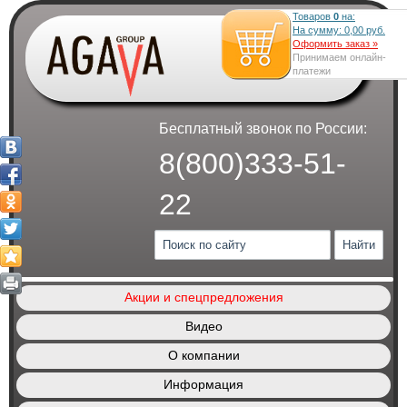
Товаров
0
на:
На сумму:
0,00
руб.
Оформить заказ »
Принимаем онлайн-
платежи
Бесплатный звонок по России:
8(800)333-51-
22
Акции и спецпредложения
Видео
О компании
Информация